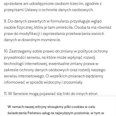
sprzedane ani udostępnione osobom trzecim, zgodnie z
przepisami Ustawy o ochronie danych osobowych.
9. Do danych zawartych w formularzu przysługuje wgląd
osobie fizycznej, która je tam umieściła. Osoba ta ma również
praw do modyfikacji i zaprzestania przetwarzania swoich
danych w dowolnym momencie.
10. Zastrzegamy sobie prawo do zmiany w polityce ochrony
prywatności serwisu, na które może wpłynąć rozwój
technologii internetowej, ewentualne zmiany prawa w
zakresie ochrony danych osobowych oraz rozwój naszego
serwisu internetowego. O wszelkich zmianach będziemy
informować w sposób widoczny i zrozumiały.
11. W Serwisie mogą pojawiać się linki do innych stron
internetowych. Takie strony internetowe działają niezależnie
od Serwisu i nie są w żaden sposób nadzorowane przez
W ramach naszej witryny stosujemy pliki cookies w celu
serwis www.cad2cad.com Strony te mogą posiadać własne
świadczenia Państwu usług na najwyższym poziomie, w tym w